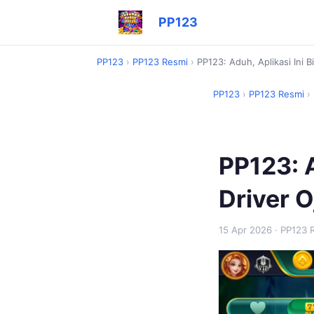
PP123
PP123
›
PP123 Resmi
›
PP123: Aduh, Aplikasi Ini B
PP123
›
PP123 Resmi
›
PP123: A
Driver O
15 Apr 2026
· PP123 