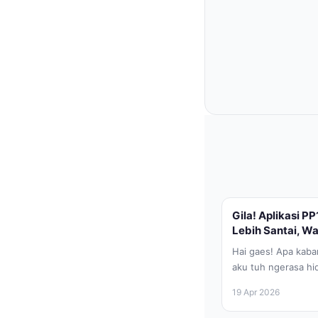
Gila! Aplikasi PP
Lebih Santai, W
Hai gaes! Apa kabar 
aku tuh ngerasa hi
pagi sampai...
19 Apr 2026