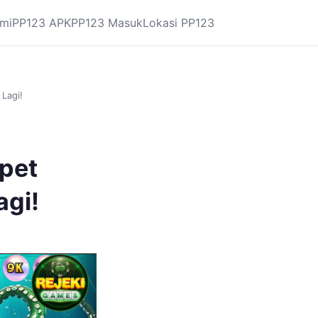
mi
PP123 APK
PP123 Masuk
Lokasi PP123
 Lagi!
mpet
agi!