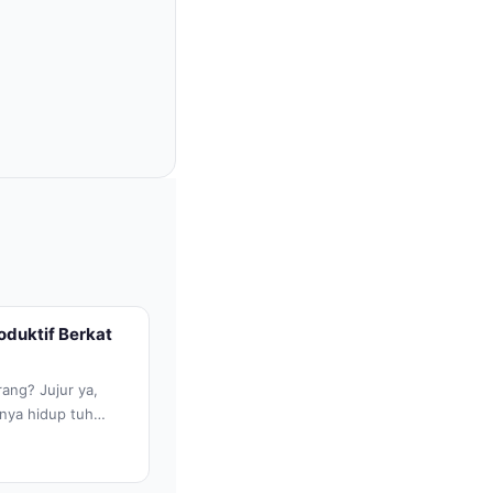
oduktif Berkat
ang? Jujur ya,
anya hidup tuh
ek numpuk, deadline