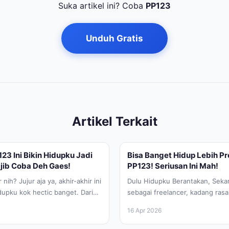
Suka artikel ini? Coba
PP123
Unduh Gratis
Artikel Terkait
123 Ini Bikin Hidupku Jadi
Bisa Banget Hidup Lebih Pr
ajib Coba Deh Gaes!
PP123! Seriusan Ini Mah!
nih? Jujur aja ya, akhir-akhir ini
Dulu Hidupku Berantakan, Sekar
dupku kok hectic banget. Dari
sebagai freelancer, kadang ras
kayak roller coaster. Ada proy
16 Apr 2026
mepet,...