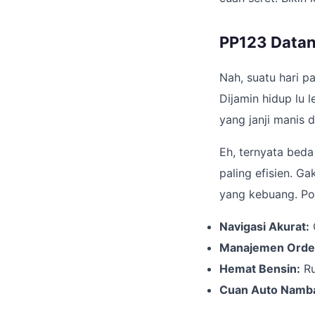
PP123 Datan
Nah, suatu hari p
Dijamin hidup lu l
yang janji manis
Eh, ternyata beda
paling efisien. G
yang kebuang. Pok
Navigasi Akurat:
G
Manajemen Order
Hemat Bensin:
Ru
Cuan Auto Namb