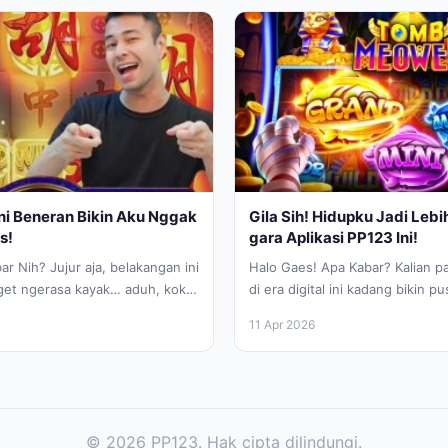
Ini Beneran Bikin Aku Nggak
Gila Sih! Hidupku Jadi Lebi
s!
gara Aplikasi PP123 Ini!
r Nih? Jujur aja, belakangan ini
Halo Gaes! Apa Kabar? Kalian pa
get ngerasa kayak… aduh, kok
di era digital ini kadang bikin pu
...
Apalagi buat...
11 Apr 2026
© 2026 PP123. Hak cipta dilindungi.