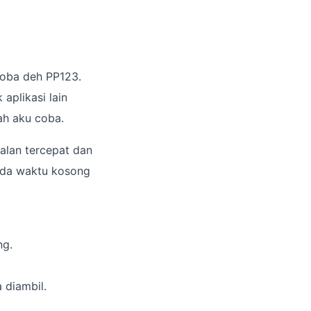
 coba deh PP123.
 aplikasi lain
ah aku coba.
jalan tercepat dan
 ada waktu kosong
.
ng.
 diambil.