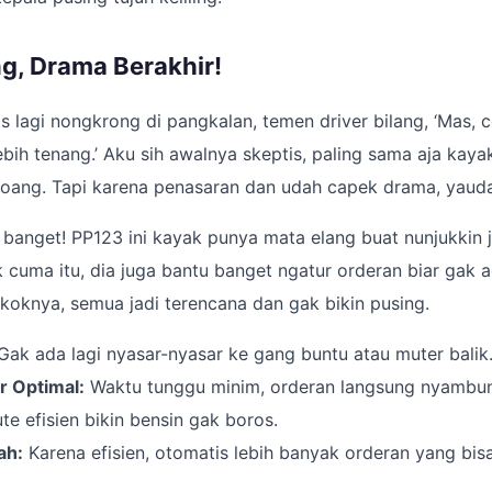
g, Drama Berakhir!
as lagi nongkrong di pangkalan, temen driver bilang, ‘Mas,
ebih tenang.’ Aku sih awalnya skeptis, paling sama aja kayak
 doang. Tapi karena penasaran dan udah capek drama, yaud
 banget! PP123 ini kayak punya mata elang buat nunjukkin 
ak cuma itu, dia juga bantu banget ngatur orderan biar gak
oknya, semua jadi terencana dan gak bikin pusing.
ak ada lagi nyasar-nyasar ke gang buntu atau muter balik
 Optimal:
Waktu tunggu minim, orderan langsung nyambu
te efisien bikin bensin gak boros.
ah:
Karena efisien, otomatis lebih banyak orderan yang bisa