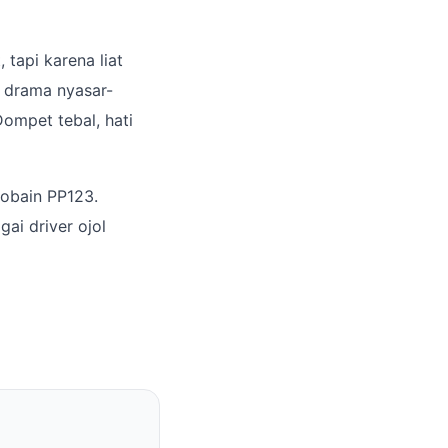
 tapi karena liat
e drama nyasar-
Dompet tebal, hati
cobain PP123.
ai driver ojol