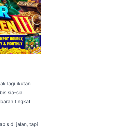
ak lagi ikutan
is sia-sia.
abaran tingkat
is di jalan, tapi