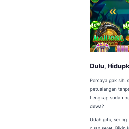
Dulu, Hidup
Percaya gak sih, s
petualangan tanpa
Lengkap sudah pend
dewa?
Udah gitu, sering
cuan seret. Bikin 