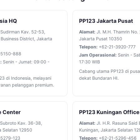
sia HQ
PP123 Jakarta Pusat
 Sudirman Kav. 52-53,
Alamat:
Jl. M.H. Thamrin No.
Business District, Jakarta
Jakarta Pusat 10350
Telepon:
+62-21-3920-777
-5150-888
Jam Operasional:
Senin - Sa
:
Senin - Jumat: 09:00 -
17:30 WIB
Cabang utama PP123 di pusat
23 di Indonesia, melayani
dekat Bundaran HI.
ayanan pelanggan premium.
e Center
PP123 Kuningan Office
 Subroto Kav. 36-38,
Alamat:
Jl. H.R. Rasuna Said 
a Selatan 12950
Kuningan, Jakarta Selatan 1
-5279-123
Telepon:
+62-21-5296-456