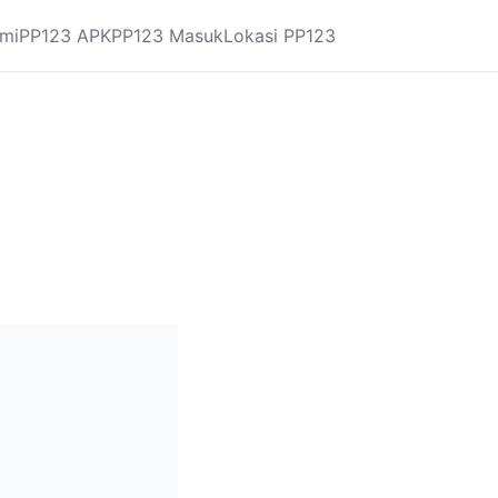
mi
PP123 APK
PP123 Masuk
Lokasi PP123